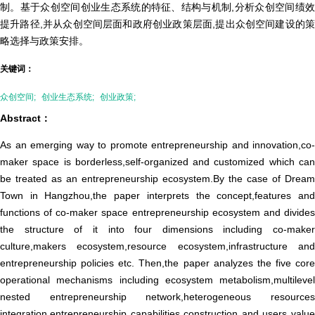
制。基于众创空间创业生态系统的特征、结构与机制,分析众创空间绩效
提升路径,并从众创空间层面和政府创业政策层面,提出众创空间建设的策
略选择与政策安排。
关键词：
众创空间;
创业生态系统;
创业政策;
Abstract：
As an emerging way to promote entrepreneurship and innovation,co-
maker space is borderless,self-organized and customized which can
be treated as an entrepreneurship ecosystem.By the case of Dream
Town in Hangzhou,the paper interprets the concept,features and
functions of co-maker space entrepreneurship ecosystem and divides
the structure of it into four dimensions including co-maker
culture,makers ecosystem,resource ecosystem,infrastructure and
entrepreneurship policies etc. Then,the paper analyzes the five core
operational mechanisms including ecosystem metabolism,multilevel
nested entrepreneurship network,heterogeneous resources
integration,entrepreneurship capabilities construction and users value