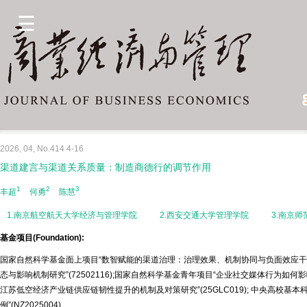
2026, 04, No.414 4-16
渠道建言与渠道关系质量：制造商德行的调节作用
1
2
3
丰超
何勇
陈慧
1.南京航空航天大学经济与管理学院
2.西安交通大学管理学院
3.南京
基金项目(Foundation):
国家自然科学基金面上项目“数智赋能的渠道治理：治理效果、机制协同与负面效应干预”(
态与影响机制研究”(72502116);国家自然科学基金青年项目“企业社交媒体行为如何影
江苏低空经济产业链供应链韧性提升的机制及对策研究”(25GLC019); 中央高
例”(NZ2025004)