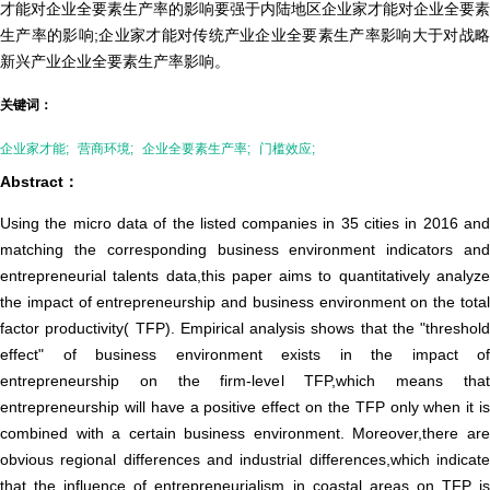
才能对企业全要素生产率的影响要强于内陆地区企业家才能对企业全要素
生产率的影响;企业家才能对传统产业企业全要素生产率影响大于对战略
新兴产业企业全要素生产率影响。
关键词：
企业家才能;
营商环境;
企业全要素生产率;
门槛效应;
Abstract：
Using the micro data of the listed companies in 35 cities in 2016 and
matching the corresponding business environment indicators and
entrepreneurial talents data,this paper aims to quantitatively analyze
the impact of entrepreneurship and business environment on the total
factor productivity( TFP). Empirical analysis shows that the "threshold
effect" of business environment exists in the impact of
entrepreneurship on the firm-level TFP,which means that
entrepreneurship will have a positive effect on the TFP only when it is
combined with a certain business environment. Moreover,there are
obvious regional differences and industrial differences,which indicate
that the influence of entrepreneurialism in coastal areas on TFP is