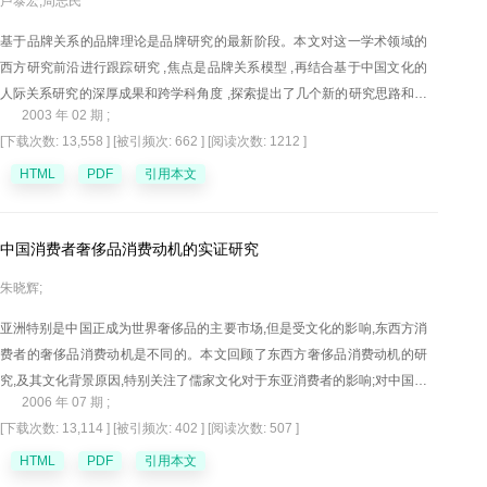
卢泰宏,周志民
基于品牌关系的品牌理论是品牌研究的最新阶段。本文对这一学术领域的
西方研究前沿进行跟踪研究 ,焦点是品牌关系模型 ,再结合基于中国文化的
人际关系研究的深厚成果和跨学科角度 ,探索提出了几个新的研究思路和方
2003 年 02 期 ;
向。
[下载次数: 13,558 ]
[被引频次: 662 ]
[阅读次数: 1212 ]
HTML
PDF
引用本文
中国消费者奢侈品消费动机的实证研究
朱晓辉;
亚洲特别是中国正成为世界奢侈品的主要市场,但是受文化的影响,东西方消
费者的奢侈品消费动机是不同的。本文回顾了东西方奢侈品消费动机的研
究,及其文化背景原因,特别关注了儒家文化对于东亚消费者的影响;对中国消
2006 年 07 期 ;
费者的奢侈品消费动机进行了实证分析,对于奢侈品市场细分策略提出了建
[下载次数: 13,114 ]
[被引频次: 402 ]
[阅读次数: 507 ]
议。
HTML
PDF
引用本文