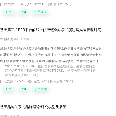
发展的趋势,有针对性地提出了我国发展绿色物流必须解放思想,确立发展绿
[下载次数: 19,140 ]
[被引频次: 165 ]
[阅读次数: 753 ]
色物流的全新理念;完善绿色物流的政策环境和经济环境;大力开发和采用绿
HTML
PDF
引用本文
色物流技术;加强物流信息系统和标准化体系建设;加快绿色物流的基础设施
规划与建设;加强对物流绿色化的研究和人才培养等对策。
基于第三方B2B平台的线上供应链金融模式演进与风险管理研究
郭菊娥;史金召;王智鑫;
线上供应链金融是供应链金融服务的前沿领域,也是日渐活跃的互联网金融
的重要组成部分。在线上供应链金融业务中,商业银行面临的风险要素相比
线下模式发生了很大变化,因此对风险的管理不容忽视。文章主要运用理论
2014 年 01 期 No.267 ; 国家自然科学基金项目“基于融资过程的政
研究和对比研究等方法,对线上供应链金融的模式演进与风险要素进行了深
府担保价值及其风险管理研究”(70473072); 中央高校基本科研业务
入分析。结果发现:虽然线上供应链金融在协同运作和服务效率上有很大提
费资助项目(skzd11006)
升,但是针对网商的特性和线上化的特点,其风险发生了诸多变化,银行面临的
[下载次数: 17,571 ]
[被引频次: 746 ]
[阅读次数: 1914 ]
风险整体有所增加。据此,从严格准入条件、明晰权责界定、提高操作水
HTML
PDF
引用本文
平、加强监控预警、完善补偿机制等五个方面对银行的风险管控提出了参
考建议。
基于品牌关系的品牌理论:研究模型及展望