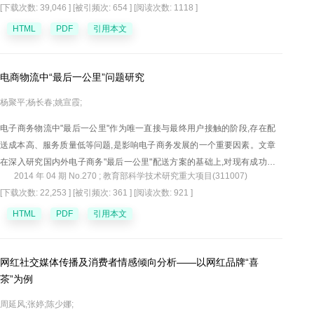
[下载次数: 39,046 ]
[被引频次: 654 ]
[阅读次数: 1118 ]
众筹资融资模式和电子金融机构-门户融资模式四种主要模式。
HTML
PDF
引用本文
电商物流中“最后一公里”问题研究
杨聚平;杨长春;姚宣霞;
电子商务物流中"最后一公里"作为唯一直接与最终用户接触的阶段,存在配
送成本高、服务质量低等问题,是影响电子商务发展的一个重要因素。文章
在深入研究国内外电子商务"最后一公里"配送方案的基础上,对现有成功配
2014 年 04 期 No.270 ; 教育部科学技术研究重大项目(311007)
送方案的成功原因和适用范围进行了定性分析。从人文、地理、经济和配
[下载次数: 22,253 ]
[被引频次: 361 ]
[阅读次数: 921 ]
送需求等方面对电商客户进行了特征提取和聚类分析,划分了客户群体。并
以客户群体为导向,构建了一个集公共电子提货柜、人工自助提货和送货上
HTML
PDF
引用本文
门等多种配送方案的电商物流"最后一公里"综合配送模型,以解决该阶段配
送中存在的众多问题。
网红社交媒体传播及消费者情感倾向分析——以网红品牌“喜
茶”为例
周延风;张婷;陈少娜;