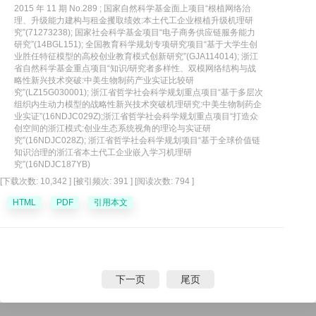
2015 年 11 期 No.289 ; 国家自然科学基金面上项目“根植网络治
众创精神、创客生态圈、资源生态圈以及基础平台与创业政策等四个维度,
理、升级能力建构与租金攫取绩效:本土代工企业根植升级机理研
分析了众创空间创业生态系统的生态系统代谢、多层次创业网络嵌套、异
究”(71273238); 国家社会科学基金项目“电子商务供应链服务能力
研究”(14BGL151); 全国教育科学规划专项研究项目“基于大学生创
构创业资源整合、创业能力建构以及用户价值创造等五个核心机制。基于
业胜任特征模型的高校创业教育模式创新研究”(GJA114014); 浙江
众创空间创业生态系统的特征、结构与机制,分析众创空间绩效提升路径,并
省自然科学基金重点项目“知识/研究者多样性、双模网络结构与战
从众创空间层面和政府创业政策层面,提出众创空间建设的策略选择与政策
略性新兴技术突破:中美生物制药产业实证比较研
究”(LZ15G030001); 浙江省哲学社会科学规划重点项目“基于多层次
安排。
组织内生动力模型的战略性新兴技术突破机理研究:中美生物制药企
业实证”(16NDJC029Z);浙江省哲学社会科学规划重点项目“打造众
创空间的浙江模式:创业生态系统视角的理论与实证研
究”(16NDJC028Z); 浙江省哲学社会科学规划项目“基于全球价值链
知识治理的浙江省本土代工企业嵌入学习机理研
究”(16NDJC187YB)
[下载次数: 10,342 ]
[被引频次: 391 ]
[阅读次数: 794 ]
HTML
PDF
引用本文
下一页
尾页