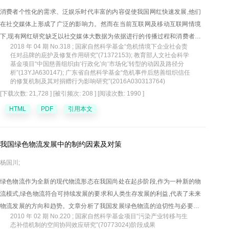
消费者个性化的需求、泛娱乐时代丰富的内容促使我国网红快速发展,他们
在社交媒体上形成了广泛的影响力。然而在当前互联网及移动互联网情境
下,现有网红研究缺乏以社交媒体大数据为依据进行的传播过程和消费者情
2018 年 04 期 No.318 ; 国家自然科学基金“危机情境下企业社会责
感分析。文章以网红餐饮品牌"喜茶"为例,运用爬虫技术收集来自新浪微
任对品牌的庇护及修复作用研究”(71372153); 教育部人文社会科学
博、腾讯微信等媒体平台上有效文本数据46892条,通过数据清洗、文本挖
基金项目“中国慈善组织由‘行政化’向‘市场化’转型的动因及路径分
析”(13YJA630147); 广东省自然科学基金“危机事件后慈善组织信任
掘及可视化分析,对网红消费者进行了画像分析,同时发现关键意见领袖的关
的修复机制及其对捐赠行为影响研究”(2016A030313764)
注、转发对网红社交媒体传播具有重要作用,并且消费者在社交媒体讨论网
[下载次数: 21,728 ]
[被引频次: 208 ]
[阅读次数: 1990 ]
红时具有不同的情感倾向,根据消费者态度、行为及情感倾向文章将消费者
HTML
PDF
引用本文
分为五类。基于此,文章提出网红品牌营销管理建议。
我国绿色物流发展中的制约因素及对策
杨国川;
绿色物流作为全新的现代物流形态在我国尚处在起步阶段,作为一种新的物
流模式,绿色物流符合可持续发展的要求和人类生存发展的利益,代表了未来
物流发展的方向和趋势。文章分析了我国发展绿色物流的迫切性与必要性,
2010 年 02 期 No.220 ; 国家自然科学基金项目“污染产业转移与生
解剖了我国绿色物流发展过程中存在的各种制约因素,并结合当今绿色物流
态补偿机制的空间协同效应研究”(70773024)阶段成果