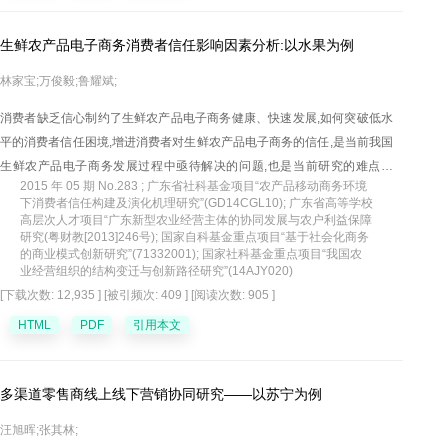
生鲜农产品电子商务消费者信任影响因素分析:以水果为例
林家宝;万俊毅;鲁耀斌;
消费者缺乏信心制约了生鲜农产品电子商务健康、快速发展,如何突破低水
平的消费者信任困境,增进消费者对生鲜农产品电子商务的信任,是当前我国
生鲜农产品电子商务发展过程中亟待解决的问题,也是当前研究的难点问
2015 年 05 期 No.283 ; 广东省社科基金项目“农产品移动商务环境
题。基于此,文章以代表性生鲜农产品——水果为例,从产品特性、服务质量
下消费者信任构建及演化机理研究”(GD14CGL10); 广东省高等学校
和消费者特征三个方面考虑,构建了水果电子商务消费者信任影响因素模型,
高层次人才项目“广东新型农业经营主体的协同发展与农户利益保障
研究(粤财教[2013]246号); 国家自科基金重点项目“基于社会化商务
主要分析水果质量、感知的价值、物流服务质量、网站设计质量、沟通和
的商业模式创新研究”(71332001); 国家社科基金重点项目“我国农
信任倾向对消费者信任的作用。采用SPSS和PLS-Graph软件进行实证分
业经营组织的结构变迁与创新路径研究”(14AJY020)
析,实证研究结果发现,水果质量、感知的价值、物流服务质量、网站设计质
[下载次数: 12,935 ]
[被引频次: 409 ]
[阅读次数: 905 ]
量、沟通和信任倾向对消费者信任都有显著的影响,其中水果质量和感知的
HTML
PDF
引用本文
价值的作用最为突出。研究结论对于增加消费者对水果电子商务企业的信
任,促进水果电子商务的快速、健康发展,有一定的理论指导和应用价值。
多渠道零售商线上线下营销协同研究——以苏宁为例
汪旭晖;张其林;