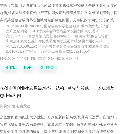
结合了实体门店与在线商店的多渠道零售模式已经成为全球零售业发展的
趋势,但多渠道零售商线上线下协同效应与稀释效应并存,如何通过营销协同
实现渠道整合成为零售领域研究的热点问题。文章以苏宁为研究对象,采用
2013 年 09 期 No.263 ; 国家自然科学基金项目“调节聚焦范式下的
规范的案例研究方法对其营销协同策略、影响决策的关键因素以及营销协
用户生成内容(UGC)对多渠道零售商品牌权益的影响机理研
同绩效进行了深入分析。在案例研究的基础上,以渠道区隔与融合为基准构
究”(71272050); 教育部人文社会科学研究一般项目“顾客信任转移
和商店形象契合感知对传统零售商线上延伸绩效的作用机制研
建了渠道分离、渠道协同、渠道融合、渠道并行四种类型的营销协同战略
究”(12YJA630115); 霍英东教育基金会高等院校青年教师基金项目
导向,并以案例分析得出的六个影响因素(消费者特性、成本因素、生命周
(131078); 辽宁省百千万人才工程项目(2011921055)
期、竞争强度、互补性、规模经济)作为自变量,以企业自身因素与外部环境
[下载次数: 11,101 ]
[被引频次: 293 ]
[阅读次数: 739 ]
因素作为调节变量,以营销协同绩效作为因变量,构建了线上线下营销协同的
HTML
PDF
引用本文
理论框架。最后,文章为多渠道零售商的经营管理提供了可操作性建议。
众创空间创业生态系统:特征、结构、机制与策略——以杭州梦
想小镇为例
陈夙;项丽瑶;俞荣建;
众创空间作为促进大众创业、万众创新的新兴载体,具有无边界、自组织与
客户化等创业生态系统特征。文章以杭州梦想小镇众创空间为例,阐释众创
空间创业生态系统的概念、特征与功能,将众创空间创业生态系统结构化为