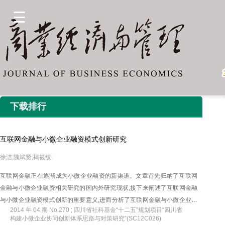
下载排行
互联网金融与小微企业融资模式创新研究
徐洁;隗斌贤;揭筱纹;
互联网金融正在逐渐成为小微企业融资的新渠道。文章首先归纳了互联网
金融与小微企业融资相关研究的国内外研究现状,接下来阐述了互联网金融
与小微企业融资模式创新的重要意义,进而分析了互联网金融与小微企业融
2014 年 04 期 No.270 ; 四川省社科基金“十二五”规划项目“四川省
资的协同合作优势,最后以融资双方的供需对接为标准,把互联网金融与小微
构建小微企业协同创新体系思路与对策研究”(SC12C026)
企业融资模式分为点对点融资模式、基于大数据的小额贷款融资模式、大