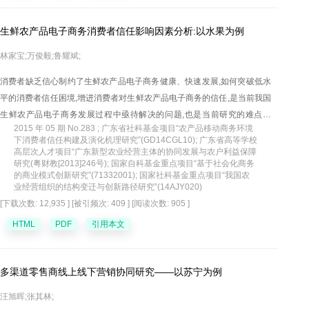
生鲜农产品电子商务消费者信任影响因素分析:以水果为例
林家宝;万俊毅;鲁耀斌;
消费者缺乏信心制约了生鲜农产品电子商务健康、快速发展,如何突破低水
平的消费者信任困境,增进消费者对生鲜农产品电子商务的信任,是当前我国
生鲜农产品电子商务发展过程中亟待解决的问题,也是当前研究的难点问
2015 年 05 期 No.283 ; 广东省社科基金项目“农产品移动商务环境
题。基于此,文章以代表性生鲜农产品——水果为例,从产品特性、服务质量
下消费者信任构建及演化机理研究”(GD14CGL10); 广东省高等学校
和消费者特征三个方面考虑,构建了水果电子商务消费者信任影响因素模型,
高层次人才项目“广东新型农业经营主体的协同发展与农户利益保障
研究(粤财教[2013]246号); 国家自科基金重点项目“基于社会化商务
主要分析水果质量、感知的价值、物流服务质量、网站设计质量、沟通和
的商业模式创新研究”(71332001); 国家社科基金重点项目“我国农
信任倾向对消费者信任的作用。采用SPSS和PLS-Graph软件进行实证分
业经营组织的结构变迁与创新路径研究”(14AJY020)
析,实证研究结果发现,水果质量、感知的价值、物流服务质量、网站设计质
[下载次数: 12,935 ]
[被引频次: 409 ]
[阅读次数: 905 ]
量、沟通和信任倾向对消费者信任都有显著的影响,其中水果质量和感知的
HTML
PDF
引用本文
价值的作用最为突出。研究结论对于增加消费者对水果电子商务企业的信
任,促进水果电子商务的快速、健康发展,有一定的理论指导和应用价值。
多渠道零售商线上线下营销协同研究——以苏宁为例
汪旭晖;张其林;