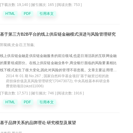
发展的趋势,有针对性地提出了我国发展绿色物流必须解放思想,确立发展绿
[下载次数: 19,140 ]
[被引频次: 165 ]
[阅读次数: 753 ]
色物流的全新理念;完善绿色物流的政策环境和经济环境;大力开发和采用绿
HTML
PDF
引用本文
色物流技术;加强物流信息系统和标准化体系建设;加快绿色物流的基础设施
规划与建设;加强对物流绿色化的研究和人才培养等对策。
基于第三方B2B平台的线上供应链金融模式演进与风险管理研究
郭菊娥;史金召;王智鑫;
线上供应链金融是供应链金融服务的前沿领域,也是日渐活跃的互联网金融
的重要组成部分。在线上供应链金融业务中,商业银行面临的风险要素相比
线下模式发生了很大变化,因此对风险的管理不容忽视。文章主要运用理论
2014 年 01 期 No.267 ; 国家自然科学基金项目“基于融资过程的政
研究和对比研究等方法,对线上供应链金融的模式演进与风险要素进行了深
府担保价值及其风险管理研究”(70473072); 中央高校基本科研业务
入分析。结果发现:虽然线上供应链金融在协同运作和服务效率上有很大提
费资助项目(skzd11006)
升,但是针对网商的特性和线上化的特点,其风险发生了诸多变化,银行面临的
[下载次数: 17,571 ]
[被引频次: 746 ]
[阅读次数: 1916 ]
风险整体有所增加。据此,从严格准入条件、明晰权责界定、提高操作水
HTML
PDF
引用本文
平、加强监控预警、完善补偿机制等五个方面对银行的风险管控提出了参
考建议。
基于品牌关系的品牌理论:研究模型及展望