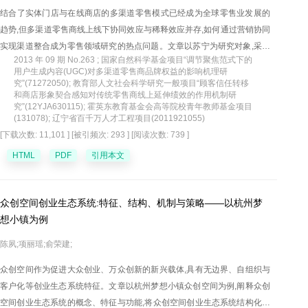
结合了实体门店与在线商店的多渠道零售模式已经成为全球零售业发展的
趋势,但多渠道零售商线上线下协同效应与稀释效应并存,如何通过营销协同
实现渠道整合成为零售领域研究的热点问题。文章以苏宁为研究对象,采用
2013 年 09 期 No.263 ; 国家自然科学基金项目“调节聚焦范式下的
规范的案例研究方法对其营销协同策略、影响决策的关键因素以及营销协
用户生成内容(UGC)对多渠道零售商品牌权益的影响机理研
同绩效进行了深入分析。在案例研究的基础上,以渠道区隔与融合为基准构
究”(71272050); 教育部人文社会科学研究一般项目“顾客信任转移
和商店形象契合感知对传统零售商线上延伸绩效的作用机制研
建了渠道分离、渠道协同、渠道融合、渠道并行四种类型的营销协同战略
究”(12YJA630115); 霍英东教育基金会高等院校青年教师基金项目
导向,并以案例分析得出的六个影响因素(消费者特性、成本因素、生命周
(131078); 辽宁省百千万人才工程项目(2011921055)
期、竞争强度、互补性、规模经济)作为自变量,以企业自身因素与外部环境
[下载次数: 11,101 ]
[被引频次: 293 ]
[阅读次数: 739 ]
因素作为调节变量,以营销协同绩效作为因变量,构建了线上线下营销协同的
HTML
PDF
引用本文
理论框架。最后,文章为多渠道零售商的经营管理提供了可操作性建议。
众创空间创业生态系统:特征、结构、机制与策略——以杭州梦
想小镇为例
陈夙;项丽瑶;俞荣建;
众创空间作为促进大众创业、万众创新的新兴载体,具有无边界、自组织与
客户化等创业生态系统特征。文章以杭州梦想小镇众创空间为例,阐释众创
空间创业生态系统的概念、特征与功能,将众创空间创业生态系统结构化为