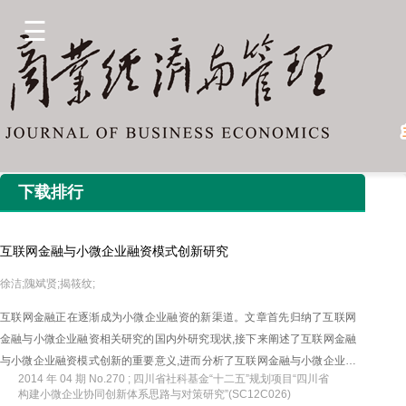
下载排行
互联网金融与小微企业融资模式创新研究
徐洁;隗斌贤;揭筱纹;
互联网金融正在逐渐成为小微企业融资的新渠道。文章首先归纳了互联网
金融与小微企业融资相关研究的国内外研究现状,接下来阐述了互联网金融
与小微企业融资模式创新的重要意义,进而分析了互联网金融与小微企业融
2014 年 04 期 No.270 ; 四川省社科基金“十二五”规划项目“四川省
资的协同合作优势,最后以融资双方的供需对接为标准,把互联网金融与小微
构建小微企业协同创新体系思路与对策研究”(SC12C026)
企业融资模式分为点对点融资模式、基于大数据的小额贷款融资模式、大