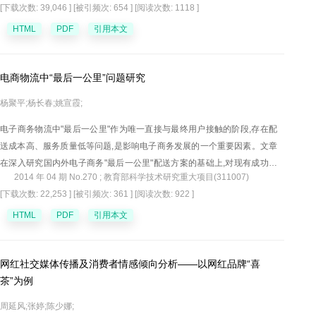
[下载次数: 39,046 ]
[被引频次: 654 ]
[阅读次数: 1118 ]
众筹资融资模式和电子金融机构-门户融资模式四种主要模式。
HTML
PDF
引用本文
电商物流中“最后一公里”问题研究
杨聚平;杨长春;姚宣霞;
电子商务物流中"最后一公里"作为唯一直接与最终用户接触的阶段,存在配
送成本高、服务质量低等问题,是影响电子商务发展的一个重要因素。文章
在深入研究国内外电子商务"最后一公里"配送方案的基础上,对现有成功配
2014 年 04 期 No.270 ; 教育部科学技术研究重大项目(311007)
送方案的成功原因和适用范围进行了定性分析。从人文、地理、经济和配
[下载次数: 22,253 ]
[被引频次: 361 ]
[阅读次数: 922 ]
送需求等方面对电商客户进行了特征提取和聚类分析,划分了客户群体。并
以客户群体为导向,构建了一个集公共电子提货柜、人工自助提货和送货上
HTML
PDF
引用本文
门等多种配送方案的电商物流"最后一公里"综合配送模型,以解决该阶段配
送中存在的众多问题。
网红社交媒体传播及消费者情感倾向分析——以网红品牌“喜
茶”为例
周延风;张婷;陈少娜;