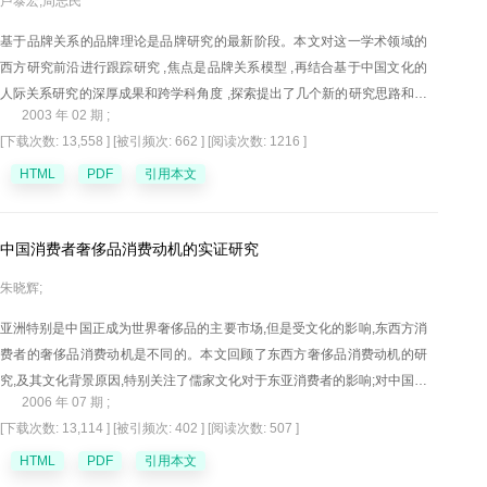
卢泰宏,周志民
基于品牌关系的品牌理论是品牌研究的最新阶段。本文对这一学术领域的
西方研究前沿进行跟踪研究 ,焦点是品牌关系模型 ,再结合基于中国文化的
人际关系研究的深厚成果和跨学科角度 ,探索提出了几个新的研究思路和方
2003 年 02 期 ;
向。
[下载次数: 13,558 ]
[被引频次: 662 ]
[阅读次数: 1216 ]
HTML
PDF
引用本文
中国消费者奢侈品消费动机的实证研究
朱晓辉;
亚洲特别是中国正成为世界奢侈品的主要市场,但是受文化的影响,东西方消
费者的奢侈品消费动机是不同的。本文回顾了东西方奢侈品消费动机的研
究,及其文化背景原因,特别关注了儒家文化对于东亚消费者的影响;对中国消
2006 年 07 期 ;
费者的奢侈品消费动机进行了实证分析,对于奢侈品市场细分策略提出了建
[下载次数: 13,114 ]
[被引频次: 402 ]
[阅读次数: 507 ]
议。
HTML
PDF
引用本文