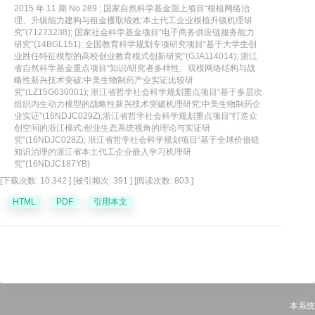
2015 年 11 期 No.289 ; 国家自然科学基金面上项目“根植网络治
众创精神、创客生态圈、资源生态圈以及基础平台与创业政策等四个维度,
理、升级能力建构与租金攫取绩效:本土代工企业根植升级机理研
分析了众创空间创业生态系统的生态系统代谢、多层次创业网络嵌套、异
究”(71273238); 国家社会科学基金项目“电子商务供应链服务能力
研究”(14BGL151); 全国教育科学规划专项研究项目“基于大学生创
构创业资源整合、创业能力建构以及用户价值创造等五个核心机制。基于
业胜任特征模型的高校创业教育模式创新研究”(GJA114014); 浙江
众创空间创业生态系统的特征、结构与机制,分析众创空间绩效提升路径,并
省自然科学基金重点项目“知识/研究者多样性、双模网络结构与战
从众创空间层面和政府创业政策层面,提出众创空间建设的策略选择与政策
略性新兴技术突破:中美生物制药产业实证比较研
究”(LZ15G030001); 浙江省哲学社会科学规划重点项目“基于多层次
安排。
组织内生动力模型的战略性新兴技术突破机理研究:中美生物制药企
业实证”(16NDJC029Z);浙江省哲学社会科学规划重点项目“打造众
创空间的浙江模式:创业生态系统视角的理论与实证研
究”(16NDJC028Z); 浙江省哲学社会科学规划项目“基于全球价值链
知识治理的浙江省本土代工企业嵌入学习机理研
究”(16NDJC187YB)
[下载次数: 10,342 ]
[被引频次: 391 ]
[阅读次数: 803 ]
HTML
PDF
引用本文
本系统由