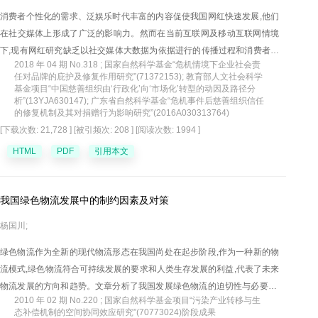
消费者个性化的需求、泛娱乐时代丰富的内容促使我国网红快速发展,他们
在社交媒体上形成了广泛的影响力。然而在当前互联网及移动互联网情境
下,现有网红研究缺乏以社交媒体大数据为依据进行的传播过程和消费者情
2018 年 04 期 No.318 ; 国家自然科学基金“危机情境下企业社会责
感分析。文章以网红餐饮品牌"喜茶"为例,运用爬虫技术收集来自新浪微
任对品牌的庇护及修复作用研究”(71372153); 教育部人文社会科学
博、腾讯微信等媒体平台上有效文本数据46892条,通过数据清洗、文本挖
基金项目“中国慈善组织由‘行政化’向‘市场化’转型的动因及路径分
析”(13YJA630147); 广东省自然科学基金“危机事件后慈善组织信任
掘及可视化分析,对网红消费者进行了画像分析,同时发现关键意见领袖的关
的修复机制及其对捐赠行为影响研究”(2016A030313764)
注、转发对网红社交媒体传播具有重要作用,并且消费者在社交媒体讨论网
[下载次数: 21,728 ]
[被引频次: 208 ]
[阅读次数: 1994 ]
红时具有不同的情感倾向,根据消费者态度、行为及情感倾向文章将消费者
HTML
PDF
引用本文
分为五类。基于此,文章提出网红品牌营销管理建议。
我国绿色物流发展中的制约因素及对策
杨国川;
绿色物流作为全新的现代物流形态在我国尚处在起步阶段,作为一种新的物
流模式,绿色物流符合可持续发展的要求和人类生存发展的利益,代表了未来
物流发展的方向和趋势。文章分析了我国发展绿色物流的迫切性与必要性,
2010 年 02 期 No.220 ; 国家自然科学基金项目“污染产业转移与生
解剖了我国绿色物流发展过程中存在的各种制约因素,并结合当今绿色物流
态补偿机制的空间协同效应研究”(70773024)阶段成果