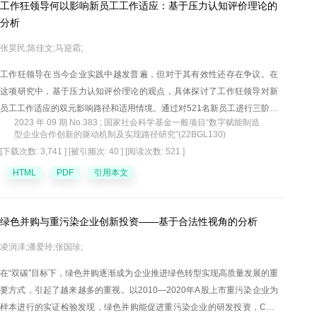
工作狂领导何以影响新员工工作适应：基于压力认知评价理论的
分析
张昊民;陈佳文;马迎霜;
工作狂领导在当今企业实践中越发普遍，但对于其有效性还存在争议。在
这项研究中，基于压力认知评价理论的观点，具体探讨了工作狂领导对新
员工工作适应的双元影响路径和适用情境。通过对521名新员工进行三阶段
2023 年 09 期 No.383 ; 国家社会科学基金一般项目“数字赋能制造
的问卷调查，研究结果显示：工作狂领导会激发新员工工作重塑行为，促
型企业合作创新的驱动机制及实现路径研究”(22BGL130)
进新员工工作适应；工作狂领导也会引发新员工的工作疏离感，不利于新
[下载次数: 3,741 ]
[被引频次: 40 ]
[阅读次数: 521 ]
员工工作适应；领导组织化身不仅调节了工作狂领导与工作重塑和工作疏
HTML
PDF
引用本文
离感之间的关系，还调节了工作重塑和工作疏离感的中介作用。本研究揭
示了工作狂领导对新员工认知及行为的影响机制，帮助组织在管理实践中
更好地发挥工作狂领导的优势作用，规避工作狂领导的潜在风险。
绿色并购与重污染企业创新投资——基于合法性视角的分析
凌润泽;潘爱玲;张国珍;
在“双碳”目标下，绿色并购逐渐成为企业推进绿色转型实现高质量发展的重
要方式，引起了越来越多的重视。以2010—2020年A股上市重污染企业为
样本进行的实证检验发现，绿色并购能促进重污染企业的研发投资，CEO