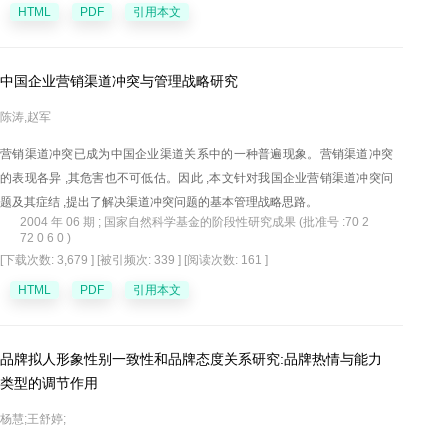
派驻了董事的企业中更为显著。进一步分析显示，在考虑了风险投资与管
HTML
PDF
引用本文
理层过度自信之间的反向因果关系、风险投资这一“外部”监督角色和企业董
事会治理这一“内部”监督角色的交互影响对结论可能产生的影响后，上述结
论仍显著成立。
中国企业营销渠道冲突与管理战略研究
陈涛,赵军
营销渠道冲突已成为中国企业渠道关系中的一种普遍现象。营销渠道冲突
的表现各异 ,其危害也不可低估。因此 ,本文针对我国企业营销渠道冲突问
题及其症结 ,提出了解决渠道冲突问题的基本管理战略思路。
2004 年 06 期 ; 国家自然科学基金的阶段性研究成果 (批准号 :70 2
72 0 6 0 )
[下载次数: 3,679 ]
[被引频次: 339 ]
[阅读次数: 161 ]
HTML
PDF
引用本文
品牌拟人形象性别一致性和品牌态度关系研究:品牌热情与能力
类型的调节作用
杨慧;王舒婷;