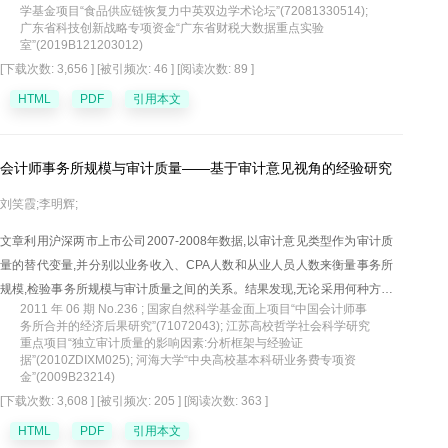
验研究表明,与近距离的产品联合相比,远距离的产品联合会引起更低的联合
学基金项目“食品供应链恢复力中英双边学术论坛”(72081330514);
广东省科技创新战略专项资金“广东省财税大数据重点实验
产品评价和更低的消费者购买意愿;感知风险和感知创新在产品联合距离与
室”(2019B121203012)
消费者对联合产品评价和购买意愿影响中起到中介作用;关系链接和属性映
[下载次数: 3,656 ]
[被引频次: 46 ]
[阅读次数: 89 ]
射的解释策略在产品联合距离对联合产品评价与购买意愿的影响关系以及
HTML
PDF
引用本文
产品联合距离对感知风险与感知创新的影响关系中起到调节作用。
会计师事务所规模与审计质量——基于审计意见视角的经验研究
刘笑霞;李明辉;
文章利用沪深两市上市公司2007-2008年数据,以审计意见类型作为审计质
量的替代变量,并分别以业务收入、CPA人数和从业人员人数来衡量事务所
规模,检验事务所规模与审计质量之间的关系。结果发现,无论采用何种方法
2011 年 06 期 No.236 ; 国家自然科学基金面上项目“中国会计师事
度量事务所规模,其与审计质量之间均未表现出显著的正向关系。进一步的
务所合并的经济后果研究”(71072043); 江苏高校哲学社会科学研究
研究发现,事务所规模与审计质量之间大体上呈倒U型关系,尤其当用业务收
重点项目“独立审计质量的影响因素:分析框架与经验证
据”(2010ZDIXM025); 河海大学“中央高校基本科研业务费专项资
入度量事务所规模时,这种关系更为显著。
金”(2009B23214)
[下载次数: 3,608 ]
[被引频次: 205 ]
[阅读次数: 363 ]
HTML
PDF
引用本文