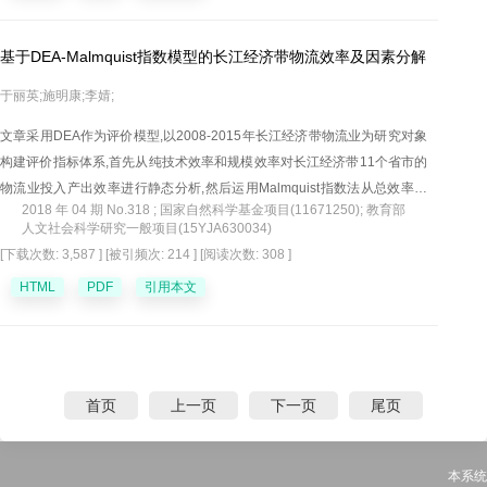
基于DEA-Malmquist指数模型的长江经济带物流效率及因素分解
于丽英;施明康;李婧;
文章采用DEA作为评价模型,以2008-2015年长江经济带物流业为研究对象
构建评价指标体系,首先从纯技术效率和规模效率对长江经济带11个省市的
物流业投入产出效率进行静态分析,然后运用Malmquist指数法从总效率变
2018 年 04 期 No.318 ; 国家自然科学基金项目(11671250); 教育部
动、技术效率变动以及技术进步变动对长江经济带物流效率的发展进行动
人文社会科学研究一般项目(15YJA630034)
态分析,并绘制空间分布图反映物流效率的变化特征。研究发现,长江经济带
[下载次数: 3,587 ]
[被引频次: 214 ]
[阅读次数: 308 ]
中上游地区物流业发展较不平衡,下游地区物流效率情况较好但增速放缓,中
HTML
PDF
引用本文
上游地区物流效率相对滞后,但有很大的提升空间;整体来看,技术进步是总效
率变动的重要影响因素。针对长江经济带物流产业发展现状以及静态分析
与动态分析的结果,论文提出了相应的对策建议,为长江经济带的物流效率提
升提供参考。
首页
上一页
下一页
尾页
本系统由