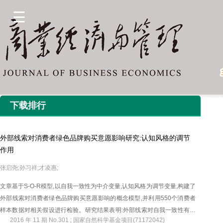
下载排行
外部线索对消费者绿色品牌购买意愿影响研究:认知风格的调节
作用
张启尧;孙习祥;才凌惠;
文章基于S-O-R模型,以自我一致性为中介变量,认知风格为调节变量,构建了
外部线索对消费者绿色品牌购买意愿影响的概念模型,并利用550个消费者
样本数据对相关假设进行检验。研究结果表明:外部线索对自我一致性有正
2016 年 11 期 No.301 ; 国家自然科学基金项目(71172042)
向影响,创新型认知风格在其中具有正向调节作用;自我一致性对消费者绿色