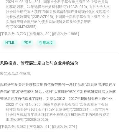
2024 年 05 期 No.391 ; 国家社会科学基金重点项目“企业绿色并购
环保经历具有正向调节效应；绿色并购对研发投资的促进作用源于绿色并
的驱动因素、决策选择与长效机制研究”(19AGL010); 山东大学人文
购能够提高企业的合法性地位，从而获得政府补助、税收优惠和债务融资
社会科学研究重大项目“跨国并购赋能我国产业链现代化的实现路径
与长效机制研究”(23RWZD15); 中国博士后科学基金面上项目“企业
等政府和市场的资源支持；企业绿色并购后更愿意履行环境责任和披露环
实施供应链金融战略的债务风险缓释效应及经济后果研
保“硬”信息以维持合法性提高带来的创新资源禀赋；绿色并购对研发投资的
究”(2023M743855)
促进作用也提升了企业的技术创新和绿色技术创新水平以及企业价值。上
[下载次数: 3,723 ]
[被引频次: 89 ]
[阅读次数: 1966 ]
述研究为绿色并购促进企业创新的内在机制提供了学理支持，也为“双碳”背
HTML
PDF
引用本文
景下重污染企业如何通过绿色并购实现绿色转型提供了决策参考。
风险投资、管理层过度自信与企业并购溢价
宋贺;余晶晶;何德旭;
现有研究多关注管理层过度自信所带来的一系列“后果”,对影响管理层过度
自信的“前因”研究较为鲜见，这种“头重脚轻”式的不对称式研究对深入理解
管理层过度自信造成了障碍。文章以2012—2017年我国创业板上市企业完
2022 年 03 期 No.365 ; 国家自然科学基金项目“宏微观视角下金融
成的并购事件为研究样本，从并购视角出发，研究了风险投资对管理层过
科技对商业银行风险承担行为的影响研究”(72003134); 上海市哲学
度自信的影响及其带来的并购后果。结果发现，风险投资能够显著抑制并
社会科学规划青年基金项目“科创板试点注册制改革下的风险投资退
出绩效研究”(2020EJB010)
购活动中管理层的过度自信行为，而抑制管理层过度自信在风险投资降低
[下载次数: 3,682 ]
[被引频次: 91 ]
[阅读次数: 274 ]
并购溢价过程中发挥了重要的中介效应，上述作用在民营企业或风险投资