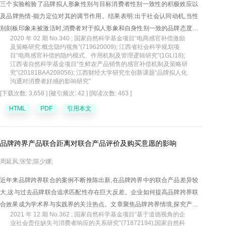
三个实验检验了品牌拟人形象性别与目标消费者性别一致性的积极效应以
及品牌热情-能力定位对其的调节作用。结果表明:出于社会认同动机,当性
别刻板印象未被激活时,消费者对于拟人形象和自身性别一致的品牌态度更
2020 年 02 期 No.340 ; 国家自然科学基金项目“电商感官补偿激励
加积极。而当性别热情-能力刻板印象被激活时,性别一致性的积极效应被品
及策略研究:概念隐约视角”(719620009); 江西省社会科学规划项
牌热情-能力定位调节。具体而言,对于男性消费者,相对于能力型品牌,热情
目“电商感官补偿的隐约模式、作用机制及管理逻辑研究”(1GLl18);
江西省自然科学基金项目“生鲜农产品销售的感官补偿机制及策略研
型品牌由于和男性高能力低热情刻板印象不同,男性消费者对男性拟人形象
究”(20181BAA208056); 江西财经大学研究生创新课题“品牌拟人化
的社会认同降低,品牌拟人形象与消费者性别一致性对社会认同和品牌态度
沟通对消费者好感的影响研究”
的积极效应消失;而对于女性消费者,与传统刻板印象相反的高能力低热情的
[下载次数: 3,658 ]
[被引频次: 42 ]
[阅读次数: 463 ]
女性拟人形象并未对她们的社会认同及品牌态度产生负面影响。
HTML
PDF
引用本文
品牌跨界产品联合距离对联合产品评价及购买意愿的影响
周延风;张莹;陈少娜;
近年来品牌跨界联合的案例不断推陈出新,在品牌跨界中的联合产品差异较
大,这与过去品牌联合追求匹配性存在巨大反差。企业如何提高品牌跨界联
合效果成为学术界与实践界的关注热点。文章聚焦品牌跨界情境,探究产品
2021 年 12 期 No.362 ; 国家自然科学基金项目“基于道德视角的企
联合距离与概念组合解释策略对联合产品评价及购买意愿的影响机制。实
业社会责任缺失与消费者响应的关系研究”(71872194);国家自然科