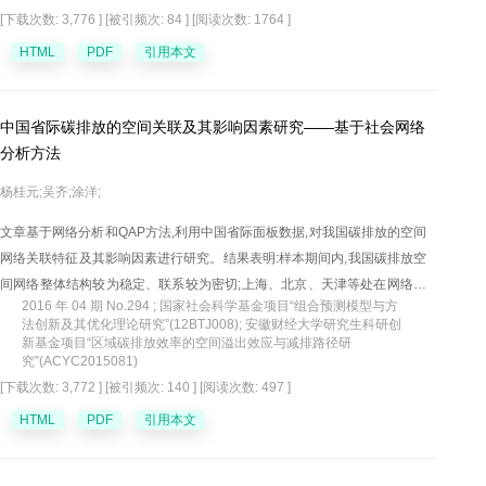
[下载次数: 3,776 ]
[被引频次: 84 ]
[阅读次数: 1764 ]
品牌购买意愿有正向影响,并在外部线索对消费者绿色品牌购买意愿的影响
中有中介作用;创新型认知风格负向调节了理想自我一致性在外部线索和消
HTML
PDF
引用本文
费者绿色品牌购买意愿之间的中介作用。
中国省际碳排放的空间关联及其影响因素研究——基于社会网络
分析方法
杨桂元;吴齐;涂洋;
文章基于网络分析和QAP方法,利用中国省际面板数据,对我国碳排放的空间
网络关联特征及其影响因素进行研究。结果表明:样本期间内,我国碳排放空
间网络整体结构较为稳定、联系较为密切;上海、北京、天津等处在网络的
2016 年 04 期 No.294 ; 国家社会科学基金项目“组合预测模型与方
中心位置,发挥着中介作用;环渤海等地区属于"双向溢出"板块,江浙沪等属
法创新及其优化理论研究”(12BTJ008); 安徽财经大学研究生科研创
于"净受益"板块,新疆等资源丰富地区和中部地区为"净溢出"板块,东北和西
新基金项目“区域碳排放效率的空间溢出效应与减排路径研
究”(ACYC2015081)
北等地区属于"经纪人"板块;碳排放的溢出效应具有传递特征;空间邻接关
[下载次数: 3,772 ]
[被引频次: 140 ]
[阅读次数: 497 ]
系、能源消耗差异和城镇人口差异对碳排放空间关联关系产生显著的影响,
产业结构差异和消费水平差异在一定程度上也影响着该网络的关联关系;区
HTML
PDF
引用本文
域间能源消耗和城镇人口相似性越高,省份之间碳排放的空间关联和溢出越
大。最后,针对实证研究给出结论和建议。