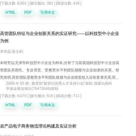
[下载次数: 9,601 ]
[被引频次: 391 ]
[阅读次数: 416 ]
HTML
PDF
引用本文
高管团队特征与企业创新关系的实证研究——以科技型中小企业
为例
李华晶;张玉利;
本研究以天津市科技型中小企业为样本,分析了当前我国科技型中小企业高
管团队异质性、专业背景、受教育水平和团队规模与企业创新的关系。研
究表明,高管团队受教育水平和团队规模与企业研发投入没有显著关系,而团
2006 年 05 期 ; 教育部“新世纪优秀人才支持计划”资助; 国家自然科
队职业经历的异质性和成员专业背景则与企业创新呈显著负相关和正相关
学基金规划项目(70472049)资助
关系。
[下载次数: 9,070 ]
[被引频次: 519 ]
[阅读次数: 711 ]
HTML
PDF
引用本文
农产品电子商务物流理论构建及实证分析