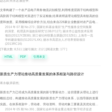
赵志田;何永达;杨坚争;
文章构建了一个农产品电子商务物流识别模型,利用维度层因子结构模型和
高阶因子结构模型对其进行了实证检验,结果表明该理论模型具有较高的信
度和效度。采用模糊综合评价方法,结合来自226家企业数据对农产品电子
2014 年 07 期 No.273 ; 国家社科基金项目“生产性服务业空间集聚
商务物流发展水平进行了测度。得出三点重要结论,第一,该识别模型是一个
的演变、机理及外溢效应研究”(13BJY127); 丽水市公益性技术应用
描述农产品电子商务物流理论的合理框架结构,包含电子商务应用,信息化管
项目(2012JYZB38); 浙江省社科联重点课题(2013Z61); 上海市一流
学科建设项目(S1201YLXK); 丽水市高层次人才培养资助项目
理、物流信息技术和农产品物流功能四个维度层因子;第二,当前农产品电子
(2013RC16)
商务物流发展水平还有较大的空间可以提升,而物流信息技术是提升过程中
[下载次数: 8,511 ]
[被引频次: 212 ]
[阅读次数: 177 ]
迫待解决的最关键问题;第三,电子信息技术应该契合农产品电商物流的整个
HTML
PDF
引用本文
过程,各流程环节需要协调统一才能高效率发挥物流功能。
新质生产力理论推动高质量发展的体系框架与路径设计
蒋永穆;薛蔚然;
新质生产力已经成为高质量发展的新引擎新动力，迫切需要从理论上进行
概括总结，构建推动高质量发展的新质生产力理论体系，以指导新的发展
实践。在体系框架中，劳动者、劳动资料、劳动对象三要素及其优化组合
2024 年 05 期 No.391 ; 国家社会科学基金重点项目“数字经济促进
的跃升彰显了新质生产力的基本内涵；创新、质优和先进生产力体现出新