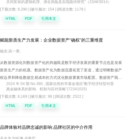
共同富裕的逻辑机理、潜在风险及实现路径研究”（23AKS014）
质生产力的核心要义；“新”与“质”的有机结合表明新质生产力的内在要求；
[下载次数: 8,290 ]
[被引频次: 154 ]
[阅读次数: 1178 ]
高科技、高效能、高质量是新质生产力的主要特征；新发展理念蕴含着新
HTML
PDF
引用本文
质生产力的指导思想。在路径设计中，要从实现技术革命性突破、优化生
产要素创新性配置、促进产业要素转型升级、加快发展方式绿色转型、改
革形成新型生产关系等五大方面入手，推动新质生产力引领高质量发展迈
赋能新质生产力发展：企业数据资产“确权”的三重维度
向新阶段。
杨东;高一乘;
从数据资源化到数据资产化的跨越既是数字经济发展的重要节点也是发展
新质生产力的机遇。数据资产化为数据流通拓宽了渠道，通过明晰数据产
权边界和降低数据交易成本的方式优化数据要素市场配置。数据资产既具
2024 年 04 期 No.390 ; 国家自然科学基金项目“数字经济转型对普
有资产的普遍性，也具有数据要素的特殊性，重新明确企业数据资产的定
惠金融体系的影响、机制与应对策略”(72341025)
义是实现数据价值的应有之义。“创设-控制-交易”三重维度分别是指通过数
[下载次数: 8,169 ]
[被引频次: 98 ]
[阅读次数: 2522 ]
据登记、数据知识产权登记等方式创设数据产权，通过政策拟制“动态控
HTML
PDF
引用本文
制”降低企业数据交易成本，通过优化数据收益分配制度促进企业数据流通
正向循环。三重维度弥合不同领域内数据规则之间的鸿沟，确保数据政策
的一致性，继而破除数据交易的桎梏，充分发挥数据要素乘数效应。
品牌体验对品牌忠诚的影响:品牌社区的中介作用
吴水龙;刘长琳;卢泰宏;