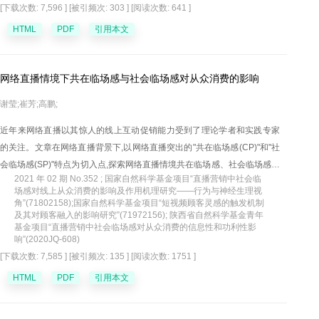
[下载次数: 7,596 ]
[被引频次: 303 ]
[阅读次数: 641 ]
型,围绕流通供应链商业模式的转型升级机理,研究了不同类型流通供应链商
业模式的转型升级路径,提出了适应新零售的以消费者个性化需求为导向的
HTML
PDF
引用本文
数字化、柔性化、扁平化、共享化和生态化的流通供应链平台生态系统商
业模式。
网络直播情境下共在临场感与社会临场感对从众消费的影响
谢莹;崔芳;高鹏;
近年来网络直播以其惊人的线上互动促销能力受到了理论学者和实践专家
的关注。文章在网络直播背景下,以网络直播突出的"共在临场感(CP)"和"社
会临场感(SP)"特点为切入点,探索网络直播情境共在临场感、社会临场感影
2021 年 02 期 No.352 ; 国家自然科学基金项目“直播营销中社会临
响从众消费的作用机制。文章以有直播观看经历的消费者为样本,采用结构
场感对线上从众消费的影响及作用机理研究——行为与神经生理视
方程模型的方法展开研究并发现:网络直播情境下,共在临场感对从众消费行
角”(71802158);国家自然科学基金项目“短视频顾客灵感的触发机制
及其对顾客融入的影响研究”(71972156); 陕西省自然科学基金青年
为存在显著正向影响。共在临场感对从众消费的促进作用受到用户产生信
基金项目“直播营销中社会临场感对从众消费的信息性和功利性影
息信任度(TUGI)的部分中介,社会临场感对从众消费的促进作用受到用户产
响”(2020JQ-608)
生信息信任度的完全中介。两种临场感(SP、CP)通过用户产生信息信任度
[下载次数: 7,585 ]
[被引频次: 135 ]
[阅读次数: 1751 ]
对从众消费的中介效应受到主播-观众关系强度(TSBBN)的调节,即存在前段
HTML
PDF
引用本文
有调节的中介效应。