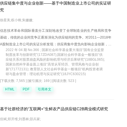
供应链集中度与企业创新——基于中国制造业上市公司的实证研
究
徐星美;权小锋;朱姗姗;
信息技术革命和国际垂直分工深刻地改变了全球制造业的生产格局和竞争
基础，传统的企业间竞争正逐渐演化为供应链间的竞争。对2011—2018年
A股制造业上市公司的实证分析发现：供应商集中度负向影响企业创新，但
2022 年 04 期 No.366 ; 国家社会科学基金重大项目“国有企业监督
这一效应在市场地位较高的企业中得到弱化；客户集中度与企业创新则呈
制度改革与创新研究”(17ZDA087);国家社会科学基金一般项目“供
显著正相关，且在市场地位较高的企业中得到强化。研究还发现，融资约
应链关系对股票崩盘风险的影响机理与经济后果研究”(18BGL065);
国家自然科学基金面上项目“高管从军经历、管理风格与企业创
束缓解是供应链集中度影响企业创新活动的作用渠道。研究对于供应链与
新”(71772131); 教育部人文社会科学基金一般项目“机构投资者调
创新活动之间的关系做出了文献贡献，并对创新驱动发展战略下企业根据
研与盈余管理：理论机理与实证研究”(18JYC630215)
自身市场地位权变性地从事创新活动提供了实践指导。
[下载次数: 7,565 ]
[被引频次: 169 ]
[阅读次数: 523 ]
HTML
PDF
引用本文
基于社群经济的“互联网+”生鲜农产品供应链C2B商业模式研究
但斌;郑开维;刘墨林;邵兵家;