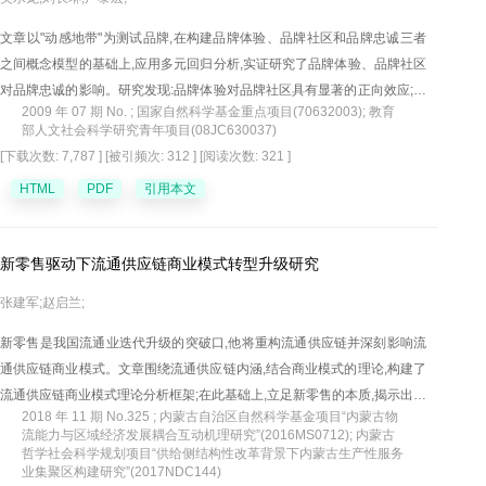
文章以"动感地带"为测试品牌,在构建品牌体验、品牌社区和品牌忠诚三者
之间概念模型的基础上,应用多元回归分析,实证研究了品牌体验、品牌社区
对品牌忠诚的影响。研究发现:品牌体验对品牌社区具有显著的正向效应;品
2009 年 07 期 No. ; 国家自然科学基金重点项目(70632003); 教育
牌体验和品牌社区对品牌忠诚均具有明显的正向影响;品牌社区是品牌体验
部人文社会科学研究青年项目(08JC630037)
作用于品牌忠诚的中介变量,品牌体验更多的是通过品牌社影响品牌忠诚。
[下载次数: 7,787 ]
[被引频次: 312 ]
[阅读次数: 321 ]
这些研究结论为品牌忠诚影响因素的进一步研究提供了理论基础,对于企业
HTML
PDF
引用本文
创新品牌忠诚培育模式和策略也具有指导意义。
新零售驱动下流通供应链商业模式转型升级研究
张建军;赵启兰;
新零售是我国流通业迭代升级的突破口,他将重构流通供应链并深刻影响流
通供应链商业模式。文章围绕流通供应链内涵,结合商业模式的理论,构建了
流通供应链商业模式理论分析框架;在此基础上,立足新零售的本质,揭示出新
2018 年 11 期 No.325 ; 内蒙古自治区自然科学基金项目“内蒙古物
零售驱动下流通供应链商业模式的转型升级机理,即新零售通过重塑人、
流能力与区域经济发展耦合互动机理研究”(2016MS0712); 内蒙古
货、场,完成对流通供应链商业模式要素的调整,进而实现流通供应链商业模
哲学社会科学规划项目“供给侧结构性改革背景下内蒙古生产性服务
业集聚区构建研究”(2017NDC144)
式的转型升级;紧接着,系统地梳理了我国现有流通供应链商业模式的五种类