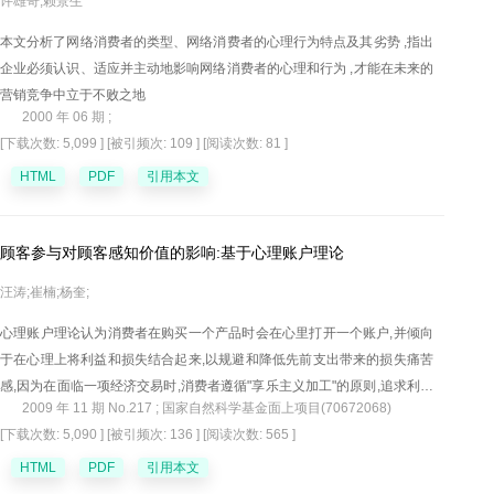
许雄奇,赖景生
本文分析了网络消费者的类型、网络消费者的心理行为特点及其劣势 ,指出
企业必须认识、适应并主动地影响网络消费者的心理和行为 ,才能在未来的
营销竞争中立于不败之地
2000 年 06 期 ;
[下载次数: 5,099 ]
[被引频次: 109 ]
[阅读次数: 81 ]
HTML
PDF
引用本文
顾客参与对顾客感知价值的影响:基于心理账户理论
汪涛;崔楠;杨奎;
心理账户理论认为消费者在购买一个产品时会在心里打开一个账户,并倾向
于在心理上将利益和损失结合起来,以规避和降低先前支出带来的损失痛苦
感,因为在面临一项经济交易时,消费者遵循"享乐主义加工"的原则,追求利益
2009 年 11 期 No.217 ; 国家自然科学基金面上项目(70672068)
最大化或满意最大化。文章从心理账户的禀赋效应和支付贬值视角探讨顾
[下载次数: 5,090 ]
[被引频次: 136 ]
[阅读次数: 565 ]
客参与对顾客感知价值影响的中间心理过程,以便我们更好地理解顾客参与
怎样影响消费者得失感知以及消费者在参与中为什么倾向于放大利益感知
HTML
PDF
引用本文
和缩小损失感知,这对于企业的营销实践具有一定的指导意义。