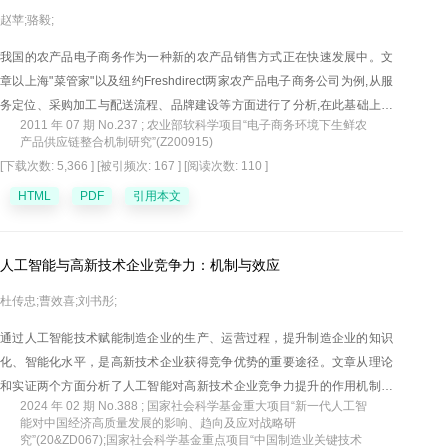
赵苹;骆毅;
我国的农产品电子商务作为一种新的农产品销售方式正在快速发展中。文
章以上海"菜管家"以及纽约Freshdirect两家农产品电子商务公司为例,从服
务定位、采购加工与配送流程、品牌建设等方面进行了分析,在此基础上总
2011 年 07 期 No.237 ; 农业部软科学项目“电子商务环境下生鲜农
结出我国开展农产品电子商务的启示。
产品供应链整合机制研究”(Z200915)
[下载次数: 5,366 ]
[被引频次: 167 ]
[阅读次数: 110 ]
HTML
PDF
引用本文
人工智能与高新技术企业竞争力：机制与效应
杜传忠;曹效喜;刘书彤;
通过人工智能技术赋能制造企业的生产、运营过程，提升制造企业的知识
化、智能化水平，是高新技术企业获得竞争优势的重要途径。文章从理论
和实证两个方面分析了人工智能对高新技术企业竞争力提升的作用机制及
2024 年 02 期 No.388 ; 国家社会科学基金重大项目“新一代人工智
效应。研究表明：人工智能提高了高新技术企业的成本加成率和全要素生
能对中国经济高质量发展的影响、趋向及应对战略研
产率，主要结论在稳健性检验后依然成立。异质性分析发现，人工智能对
究”(20&ZD067);国家社会科学基金重点项目“中国制造业关键技术