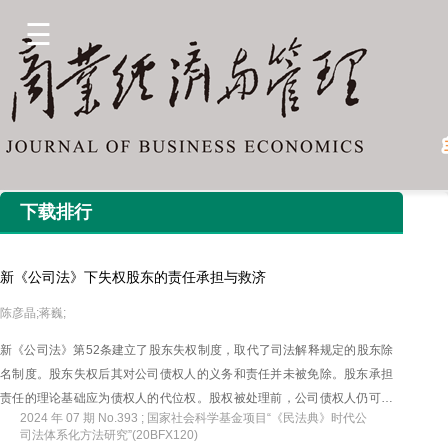
下载排行
新《公司法》下失权股东的责任承担与救济
陈彦晶;蒋巍;
新《公司法》第52条建立了股东失权制度，取代了司法解释规定的股东除
名制度。股东失权后其对公司债权人的义务和责任并未被免除。股东承担
责任的理论基础应为债权人的代位权。股权被处理前，公司债权人仍可向
2024 年 07 期 No.393 ; 国家社会科学基金项目“《民法典》时代公
失权股东主张其在未出资本息范围内就公司债务不能清偿的部分承担补充
司法体系化方法研究”(20BFX120)
赔偿责任。失权股东向债权人承担责任的，原则上应允许失权股东复权。