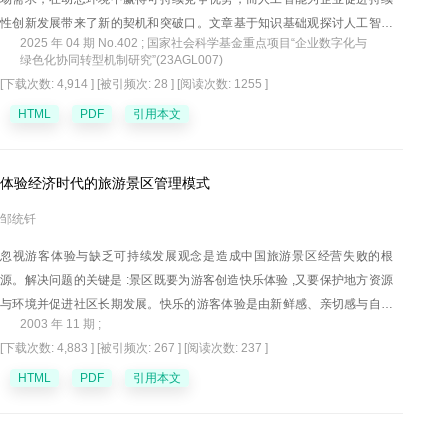
性创新发展带来了新的契机和突破口。文章基于知识基础观探讨人工智能
2025 年 04 期 No.402 ; 国家社会科学基金重点项目“企业数字化与
对企业持续性创新的促进效应，从人力资本结构和知识吸收能力视角厘清
绿色化协同转型机制研究”(23AGL007)
具体作用机制，探究数据要素与环境不确定性两种情境因素对人工智能与
[下载次数: 4,914 ]
[被引频次: 28 ]
[阅读次数: 1255 ]
持续性创新关系的影响，以2011—2022年中国工业上市企业为样本进行实
HTML
PDF
引用本文
证分析。结果表明，人工智能技术应用对企业持续性创新具有促进效应。
人工智能通过优化人力资本结构和提高知识吸收能力促进企业持续性创
新。数据要素强化了人工智能技术应用对企业持续性创新的促进效应，环
体验经济时代的旅游景区管理模式
境不确定性削弱了人工智能技术应用对企业持续性创新的促进效应。人工
智能技术应用对持续性创新的促进效应在高技术企业、国有企业和大型企
邹统钎
业中表现更突出。研究结论扩展了知识基础观在数智化时代的应用情境，
忽视游客体验与缺乏可持续发展观念是造成中国旅游景区经营失败的根
从时间维度视角丰富了人工智能创新赋能效应的研究内容，为企业借助人
源。解决问题的关键是 :景区既要为游客创造快乐体验 ,又要保护地方资源
工智能技术提高创新绩效，进而在数字创新范式下建立可持续竞争优势提
与环境并促进社区长期发展。快乐的游客体验是由新鲜感、亲切感与自豪
供了科学依据。
2003 年 11 期 ;
感构成的 ,要塑造快乐的游客体验 ,景区应根据产品差异性、参与性与挑战
[下载次数: 4,883 ]
[被引频次: 267 ]
[阅读次数: 237 ]
性原则配置旅游产品与服务。同时 ,在开发与经营过程中保持生态与文化的
多样性 ,促进社区的发展。
HTML
PDF
引用本文