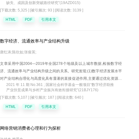
缺失、成因及创新突破路径研究”(19AZD015)
国有企业和经济不确定感知程度较高的高新技术企业的赋能效果更明显；
[下载次数: 5,325 ]
[被引频次: 93 ]
[阅读次数: 3139 ]
同时，对处于低市场分割和实体经济基础较好地区的高新技术企业的赋能
效果更明显。技术积累、员工结构优化、成本节约和效率提升是实现人工
HTML
PDF
引用本文
智能赋能高新技术企业竞争力的重要机制。研究结论对促进人工智能与高
新技术制造业深度融合，实现经济高质量发展具有明显政策启示。
数字经济、流通效率与产业结构升级
唐红涛;陈欣如;张俊英;
文章采用中国2004—2019年全国278个地级及以上城市数据,检验数字经
济、流通效率与产业结构升级之间的关系。研究发现:(1)数字经济发展水平
对产业结构合理化与高度化具有显著的直接促进作用,主要通过优化资源配
2021 年 11 期 No.361 ; 国家社会科学基金一般项目“数字经济助推
置效率、促使数字技术与传统产业融合来实现产业结构升级。(2)数字经济
产业扶贫成果与乡村产业振兴有效衔接研究”(21BJY176)
通过影响流通效率间接促进产业结构合理化与高度化,但数字经济对流通效
[下载次数: 5,107 ]
[被引频次: 187 ]
[阅读次数: 640 ]
率的影响呈现阻碍作用,具体表现为数字经济发展水平越低的地区阻碍作用
HTML
PDF
引用本文
越明显。(3)数字经济发展水平越高的地区对产业结构合理化与高度化的直
接与间接促进作用越明显,数字经济发展水平较弱的地区会受到发展水平较
高地区的虹吸效应影响而阻碍当地产业结构升级。(4)数字经济对产业结构
网络营销消费者心理和行为探析
合理化与高度化都存在双重门槛,在跨越门槛值2.138后,数字经济对产业结
构合理化与高度化的影响效果都显著提高并从负向转为正向。