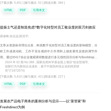
[下载次数: 5,451 ]
[被引频次: 52 ]
[阅读次数: 384 ]
当公司和失权股东无法就复权达成一致时，应由公司享有最终决定权。无
HTML
PDF
引用本文
法复权的，失权股东可向公司追偿。股权被处理后，仅在股权被依法转让
且新股东未实际缴纳出资的场合下，债权人才能要求失权股东承担补充清
偿责任。即使股东承担补充清偿责任，此时也已无法复权，但有权向新股
提振士气还是制造焦虑?数字化转型对员工敬业度的双刃剑效应
东追偿。
易凌峰;余志远;陈浩宇;
文章从资源保存理论出发，构筑数字化转型对员工敬业度的影响模型，分
析工作成就动机、工作不安全感的中介作用和上级发展性反馈的调节作
用。通过对417份企业微观调研数据进行多元线性回归分析与Bootstrap检
2024 年 02 期 No.388 ; 国家自然科学基金面上项目“创业型领导、
验发现：第一，数字化转型可以激活工作成就动机，从而提升员工敬业
创新行为与新创企业成长：基于中国高科技企业的跨层研
度；第二，数字化转型亦会诱发工作不安全感，从而降低员工敬业度；第
究”(71972074)
三，上级发展性反馈强化了数字化转型与工作成就动机之间的关系，弱化
[下载次数: 5,410 ]
[被引频次: 43 ]
[阅读次数: 227 ]
了数字化转型与工作不安全感之间的关系；第四，上级发展性反馈强化了
HTML
PDF
引用本文
数字化转型通过工作成就动机影响员工敬业度的间接路径，弱化了数字化
转型通过工作不安全感影响员工敬业度的间接路径。研究结论揭示了数字
化转型对员工情感的双刃剑效应，有助于企业员工的敬业度管理，并为数
发展农产品电子商务的案例分析与启示——以“菜管家”和
字化转型战略提供了有益的启示。
Freshdirect为例