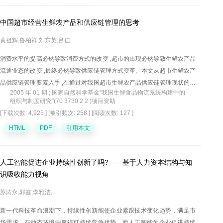
中国超市经营生鲜农产品和供应链管理的思考
黄祖辉,鲁柏祥,刘东英,吕佳
消费水平的提高必然导致消费方式的改变 ,超市的出现必然导致生鲜农产品
流通业态的改变 ,最终必然导致供应链管理方式变革。本文从超市生鲜农产
品供应链管理要素入手 ,在通过对我国超市生鲜农产品供应链管理现状的描
2005 年 01 期 ; 国家自然科学基金“我国生鲜食品物流系统构建中的
述与分析后指出 :超市生鲜农产品供应链的管理不能仅依据一般的现代物流
组织与制度研究”(70 3730 2 2 )项目资助
管理思想与实践 ,而要考虑产品特性、技术支持、营销与竞争、组织成熟
[下载次数: 4,925 ]
[被引频次: 258 ]
[阅读次数: 127 ]
度、公共政策诸因素。
HTML
PDF
引用本文
人工智能促进企业持续性创新了吗?——基于人力资本结构与知
识吸收能力视角
苏涛永;郭鑫;李雅洁;
新一代科技革命浪潮下，持续性创新能使企业紧跟技术变化趋势，满足市
场需求，在动态环境中赢得可持续竞争优势，而人工智能为企业促进持续