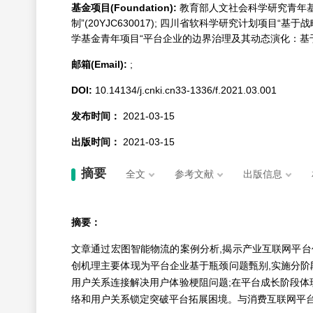
基金项目(Foundation):
教育部人文社会科学研究青年基
制”(20YJC630017); 四川省软科学研究计划项目“基
学基金青年项目“平台企业的边界治理及其动态演化：基于浙江
邮箱(Email):
;
DOI:
10.14134/j.cnki.cn33-1336/f.2021.03.001
发布时间：
2021-03-15
出版时间：
2021-03-15
摘要
全文
参考文献
出版信息
摘要：
文章通过宏图智能物流的案例分析,揭示产业互联网平
创机理主要体现为平台企业基于瓶颈问题甄别,实施分阶
用户关系连接解决用户体验梗阻问题;在平台成长阶段体
络和用户关系锁定突破平台拓展困境。与消费互联网平