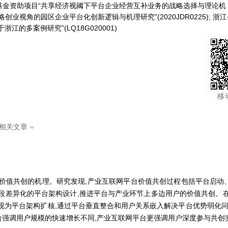
金资助项目“共享经济视阈下平台企业经营互补业务的战略选择与理论机
于战略创业视角的园区企业平台化创新逻辑与机理研究”(2020JDR0225); 浙
的多案例研究”(LQ18G020001)
移
相关文章
台价值共创的机理。研究发现,产业互联网平台价值共创过程包括平台启动
段差异化的平台架构设计,推进平台与产业环节上多边用户的价值共创。
现为平台架构扩核,通过平台垂直整合和用户关系嵌入解决平台优势弱化问
台强调用户规模的快速增长不同,产业互联网平台更强调用户深度参与共创