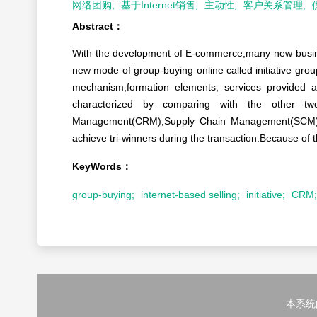
网络团购;
基于Internet销售;
主动性;
客户关系管理;
Abstract：
With the development of E-commerce,many new business
new mode of group-buying online called initiative grou
mechanism,formation elements, services provided an
characterized by comparing with the other two
Management(CRM),Supply Chain Management(SCM) and 
achieve tri-winners during the transaction.Because of t
KeyWords：
group-buying;
internet-based selling;
initiative;
CRM;
本系统由中