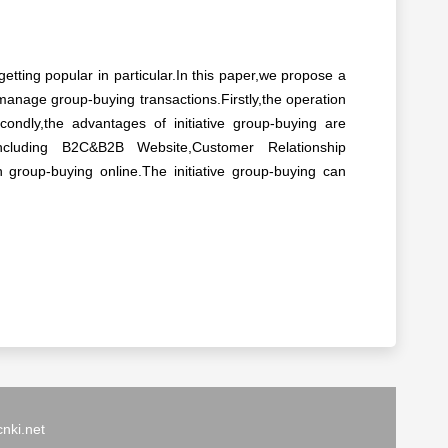
ting popular in particular.In this paper,we propose a
 manage group-buying transactions.Firstly,the operation
ondly,the advantages of initiative group-buying are
ncluding B2C&B2B Website,Customer Relationship
roup-buying online.The initiative group-buying can
ki.net