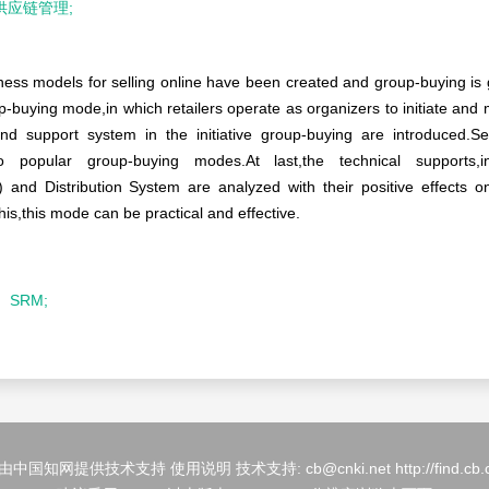
供应链管理;
 models for selling online have been created and group-buying is get
p-buying mode,in which retailers operate as organizers to initiate and
d support system in the initiative group-buying are introduced.Sec
 popular group-buying modes.At last,the technical supports,i
Distribution System are analyzed with their positive effects on g
his,this mode can be practical and effective.
SRM;
国知网提供技术支持 使用说明 技术支持: cb@cnki.net http://find.cb.cn